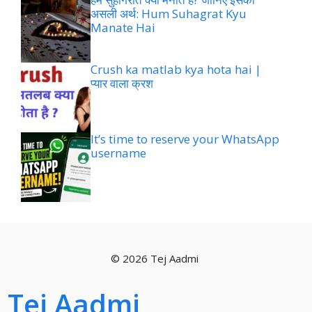
असली अर्थ: Hum Suhagrat Kyu
Manate Hai
Crush ka matlab kya hota hai |
प्यार वाला क्रश
It’s time to reserve your WhatsApp
username
© 2026 Tej Aadmi
Tej Aadmi