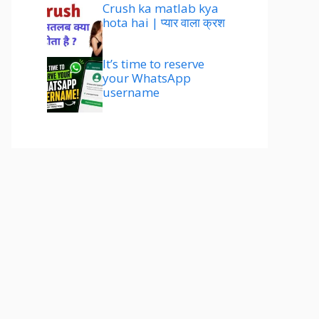
Crush ka matlab kya
hota hai | प्यार वाला क्रश
It’s time to reserve
your WhatsApp
username