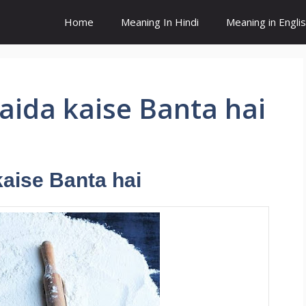
Home
Meaning In Hindi
Meaning in Engli
। Maida kaise Banta hai
 kaise Banta hai