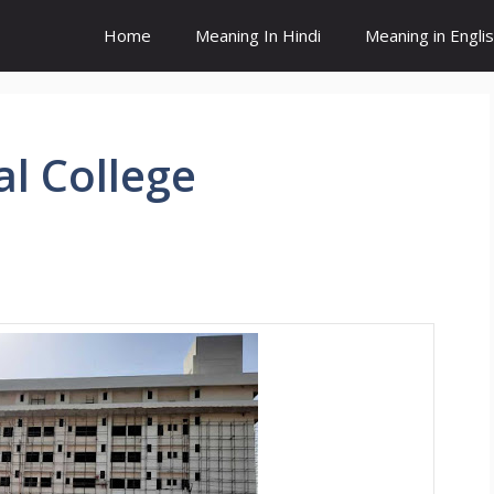
Home
Meaning In Hindi
Meaning in Engli
l College