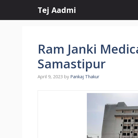
Skip
Tej Aadmi
to
content
Ram Janki Medica
Samastipur
April 9, 2023
by
Pankaj Thakur