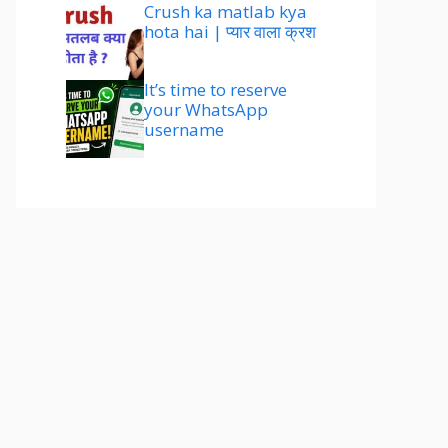
Crush ka matlab kya
hota hai | प्यार वाला क्रश
It’s time to reserve
your WhatsApp
username