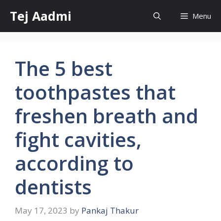
Skip
Tej Aadmi
Menu
to
content
The 5 best
toothpastes that
freshen breath and
fight cavities,
according to
dentists
May 17, 2023
by
Pankaj Thakur